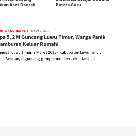
kan Aset Daerah
Batara Guru
ING NEWS
,
DAERAH
aksara
Maret 7, 2025
a 5,2 M Guncang Luwu Timur, Warga Panik
nusa
amburan Keluar Rumah!
nusa, Luwu Timur, 7 Maret 2025– Kabupaten Luwu Timur,
esi Selatan, diguncang gempa bumi berkekuatan […]