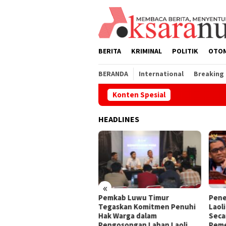
Loncat
ke
konten
BERITA
KRIMINAL
POLITIK
OTO
BERANDA
International
Breaking
Konten Spesial
HEADLINES
«
butan Meriah Warnai
Pemkab Luwu Timur
Pene
njungan Ketua Kwarcab
Tegaskan Komitmen Penuhi
Laoli
u Timur ke Training
Hak Warga dalam
Seca
ter Peserta Jamnas XII
Pengosongan Lahan Laoli
Peme