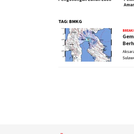
Aman
TAG:
BMKG
BREAK
Gemp
Berh
Aksara
Sulaw