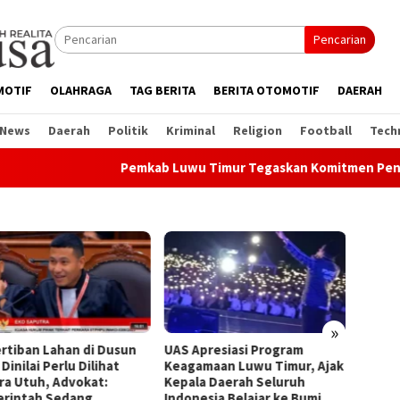
Pencarian
MOTIF
OLAHRAGA
TAG BERITA
BERITA OTOMOTIF
DAERAH
 News
Daerah
Politik
Kriminal
Religion
Football
Tech
Pemkab Luwu Timur Tegaskan Komitmen Penuhi H
»
rtiban Lahan di Dusun
UAS Apresiasi Program
Di Ba
 Dinilai Perlu Dilihat
Keagamaan Luwu Timur, Ajak
Tekan
ra Utuh, Advokat:
Kepala Daerah Seluruh
Luwu 
rintah Sedang
Indonesia Belajar ke Bumi
Peran