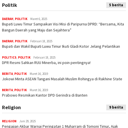
Politik
5 berita
DAERAH
,
POLITIK
Maret 6, 2025
Bupati Luwu Timur Sampaikan Visi Misi di Paripurna DPRD: “Bersama, Kita
Bangun Daerah yang Maju dan Sejahtera”
DAERAH
,
POLITIK
Februari 18, 2025
Bupati dan Wakil Bupati Luwu Timur Ikuti Gladi Kotor Jelang Pelantikan
POLITICS
,
POLITIK
Februari 18, 2025
DPR Resmi Sahkan RUU Minerba, ini poin pentingnya!
BERITA
,
POLITIK
Maret 16, 2019
Jokowi Minta ASEAN Tangani Masalah Muslim Rohingya di Rakhine State
BERITA
,
POLITIK
Maret 16, 2019
Prabowo Resmikan Kantor DPD Gerindra di Banten
Religion
9 berita
RELIGION
Juni 29, 2025
Pengajian Akbar Warnai Peringatan 1 Muharram di Tomoni Timur, Ajak