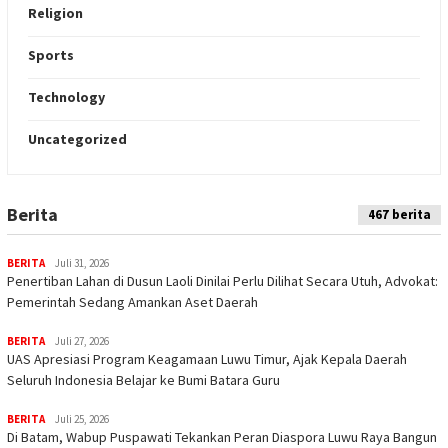
Religion
Sports
Technology
Uncategorized
Berita
Indeks
467 berita
BERITA
Juli 31, 2026
Penertiban Lahan di Dusun Laoli Dinilai Perlu Dilihat Secara Utuh, Advokat:
Pemerintah Sedang Amankan Aset Daerah
BERITA
Juli 27, 2026
UAS Apresiasi Program Keagamaan Luwu Timur, Ajak Kepala Daerah
Seluruh Indonesia Belajar ke Bumi Batara Guru
BERITA
Juli 25, 2026
Di Batam, Wabup Puspawati Tekankan Peran Diaspora Luwu Raya Bangun