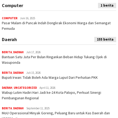
Computer
1 berita
COMPUTER
Juni 16, 2025
Pasar Malam di Puncak Indah Dongkrak Ekonomi Warga dan Semangat
Pemuda
Daerah
155 berita
BERITA
,
DAERAH
Juli 17, 2026
Bantuan Satu Juta Per Bulan Ringankan Beban Hidup Tukang Ojek di
Wasuponda
BERITA
,
DAERAH
Juli 15, 2026
Bupati Irwan: Tidak Boleh Ada Warga Luput Dari Perhatian PKK
DAERAH
,
UNCATEGORIZED
April 11, 2026
Wabup Lutim Hadiri Hari Jadi ke-24 Kota Palopo, Perkuat Sinergi
Pembangunan Regional
BERITA
,
DAERAH
September 11, 2025
MoU Operasional Minyak Goreng, Peluang Baru untuk Kas Daerah dan