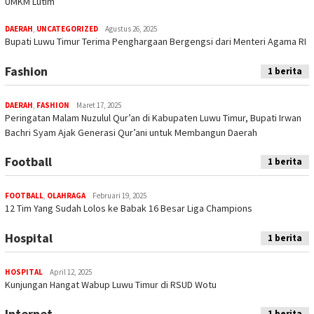
UMKM Lutim ‎
DAERAH
,
UNCATEGORIZED
Agustus 26, 2025
Bupati Luwu Timur Terima Penghargaan Bergengsi dari Menteri Agama RI
Fashion
1 berita
DAERAH
,
FASHION
Maret 17, 2025
Peringatan Malam Nuzulul Qur’an di Kabupaten Luwu Timur, Bupati Irwan
Bachri Syam Ajak Generasi Qur’ani untuk Membangun Daerah
Football
1 berita
FOOTBALL
,
OLAHRAGA
Februari 19, 2025
12 Tim Yang Sudah Lolos ke Babak 16 Besar Liga Champions
Hospital
1 berita
HOSPITAL
April 12, 2025
Kunjungan Hangat Wabup Luwu Timur di RSUD Wotu
Internet
1 berita