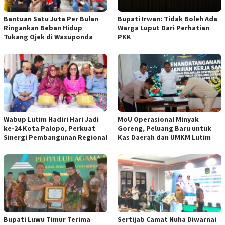
Bantuan Satu Juta Per Bulan
Bupati Irwan: Tidak Boleh Ada
Ringankan Beban Hidup
Warga Luput Dari Perhatian
Tukang Ojek di Wasuponda
PKK
Wabup Lutim Hadiri Hari Jadi
MoU Operasional Minyak
ke-24 Kota Palopo, Perkuat
Goreng, Peluang Baru untuk
Sinergi Pembangunan Regional
Kas Daerah dan UMKM Lutim ‎
Bupati Luwu Timur Terima
Sertijab Camat Nuha Diwarnai