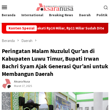
Loncat
Menu
ke
Mobile
konten
Beranda
International
Breaking News
Daerah
Politik
n Laoli Disepakati Rp16 Miliar, Rp11 Miliar Sudah Diterima 83 Wa
Konten Spesial
Beranda
Daerah
Peringatan Malam Nuzulul Qur’an di
Kabupaten Luwu Timur, Bupati Irwan
Bachri Syam Ajak Generasi Qur’ani untuk
Membangun Daerah
Aksara Nusa
Maret 17, 2025