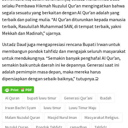
selaku Pembawa Hikmah Nuzulul Qur’an mengingatkan bahwa
segala sesuatu yang berkaitan dengan Al Qur’an adalah yang
terbaik dan paling mulia. “Al Qur’an diturunkan kepada manusia
terbaik, Rasulullah Muhammad SAW, di tempat terbaik, yakni
Mekkah dan Madinah,” ujarnya.
Ustadz Daud juga mengapresiasi rencana Bupati Irwan untuk
membangun pondok tahfidz dan mengajak seluruh masyarakat
untuk mendukungnya. “Semakin banyak penghafal Al Qur’an,
semakin baik untuk daerah ini ke depannya. Generasi saat ini
adalah pemimpin masa depan, maka mereka harus
dipersiapkan dengan sebaik-baiknya,” tutupnya.⊇
Al Quran
bupati luwu timur
Generasi Qur’ani
Ibadah
Irwan Bachri Syam
luwu timur
Luwu Timur Maju
Malam Nuzulul Quran
Masjid Nurul Iman
Masyarakat Religius.
Nuzulul Quran
Pondok Tahfidz
ramadhan
Tahfidz