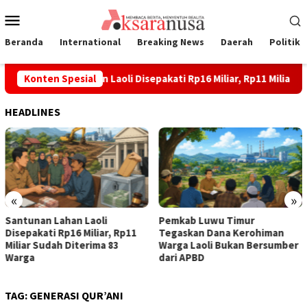
Loncat
Menu
ke
Mobile
konten
Beranda
International
Breaking News
Daerah
Politik
Santunan Lahan Laoli Disepakati Rp16 Miliar, Rp11 Miliar Sud
Konten Spesial
HEADLINES
«
»
Santunan Lahan Laoli
Pemkab Luwu Timur
Disepakati Rp16 Miliar, Rp11
Tegaskan Dana Kerohiman
Miliar Sudah Diterima 83
Warga Laoli Bukan Bersumber
Warga
dari APBD
TAG:
GENERASI QUR’ANI