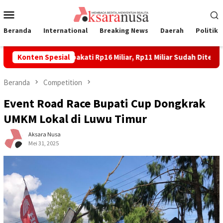
Loncat
Menu
ke
Mobile
konten
Beranda
International
Breaking News
Daerah
Politik
ahan Laoli Disepakati Rp16 Miliar, Rp11 Miliar Sudah Diterima 83 
Konten Spesial
Beranda
Competition
Event Road Race Bupati Cup Dongkrak
UMKM Lokal di Luwu Timur
Aksara Nusa
Mei 31, 2025