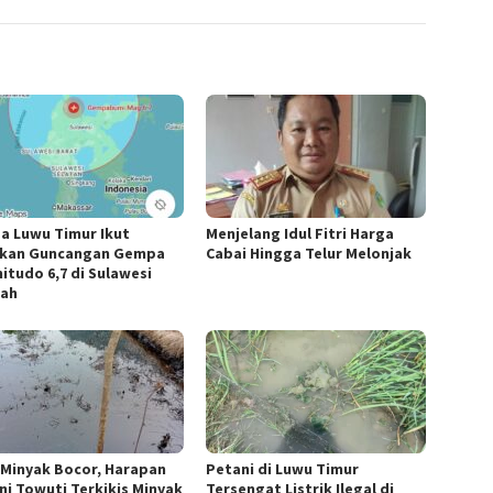
a Luwu Timur Ikut
Menjelang Idul Fitri Harga
kan Guncangan Gempa
Cabai Hingga Telur Melonjak
itudo 6,7 di Sulawesi
ah
 Minyak Bocor, Harapan
Petani di Luwu Timur
ni Towuti Terkikis Minyak
Tersengat Listrik Ilegal di