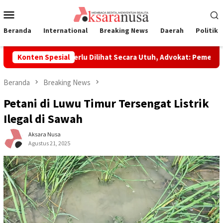
Loncat
Menu
ke
Mobile
konten
Beranda
International
Breaking News
Daerah
Politik
aoli Dinilai Perlu Dilihat Secara Utuh, Advokat: Pemerintah Se
Konten Spesial
Beranda
Breaking News
Petani di Luwu Timur Tersengat Listrik
Ilegal di Sawah
Aksara Nusa
Agustus 21, 2025