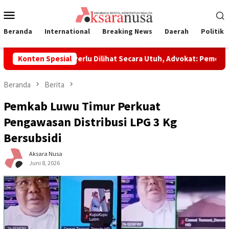
Loncat
Menu
ke
Mobile
konten
Beranda
International
Breaking News
Daerah
Politik
Laoli Dinilai Perlu Dilihat Secara Utuh, Advokat: Pemerintah S
Konten Spesial
Beranda
Berita
Pemkab Luwu Timur Perkuat
Pengawasan Distribusi LPG 3 Kg
Bersubsidi
Aksara Nusa
Juni 8, 2026