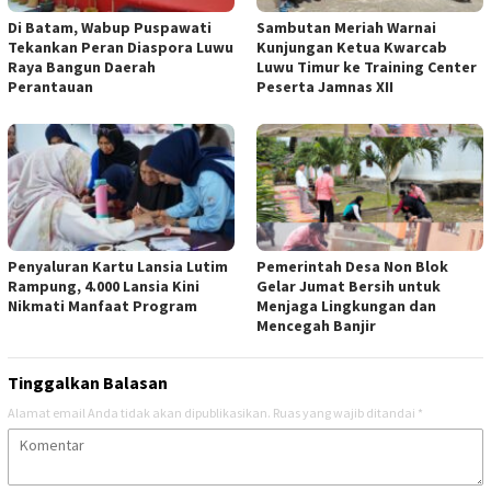
Di Batam, Wabup Puspawati
Sambutan Meriah Warnai
Tekankan Peran Diaspora Luwu
Kunjungan Ketua Kwarcab
Raya Bangun Daerah
Luwu Timur ke Training Center
Perantauan
Peserta Jamnas XII
Penyaluran Kartu Lansia Lutim
Pemerintah Desa Non Blok
Rampung, 4.000 Lansia Kini
Gelar Jumat Bersih untuk
Nikmati Manfaat Program
Menjaga Lingkungan dan
Mencegah Banjir
Tinggalkan Balasan
Alamat email Anda tidak akan dipublikasikan.
Ruas yang wajib ditandai
*