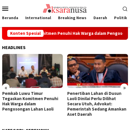
Loncat
Menu
ke
Mobile
konten
Beranda
International
Breaking News
Daerah
Politik
mur Tegaskan Komitmen Penuhi Hak Warga dalam Pengosongan L
Konten Spesial
HEADLINES
«
»
Pemkab Luwu Timur
Penertiban Lahan di Dusun
Tegaskan Komitmen Penuhi
Laoli Dinilai Perlu Dilihat
Hak Warga dalam
Secara Utuh, Advokat:
Pengosongan Lahan Laoli
Pemerintah Sedang Amankan
Aset Daerah