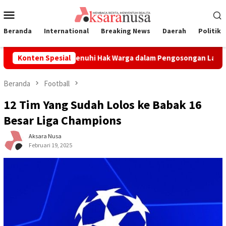
Loncat
Menu
ke
Mobile
konten
Beranda
International
Breaking News
Daerah
Politik
n Komitmen Penuhi Hak Warga dalam Pengosongan Lahan Laoli
Konten Spesial
Beranda
Football
12 Tim Yang Sudah Lolos ke Babak 16
Besar Liga Champions
Aksara Nusa
Februari 19, 2025