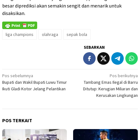
besar diprediksi akan semakin sengit dan menarik untuk
disaksikan.
liga champions
olahraga
sepak bola
SEBARKAN
Navigasi
Pos sebelumnya
Pos berikutnya
Bupati dan Wakil Bupati Luwu Timur
Tambang Emas Ilegal di Barru
pos
Ikuti Gladi Kotor Jelang Pelantikan
Ditutup: Kerugian Miliaran dan
Kerusakan Lingkungan
POS TERKAIT