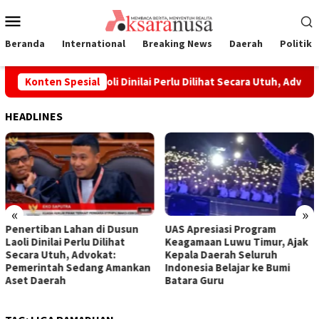
Loncat
Menu
ke
Mobile
konten
Beranda
International
Breaking News
Daerah
Politik
 Lahan di Dusun Laoli Dinilai Perlu Dilihat Secara Utuh, Advok
Konten Spesial
HEADLINES
«
»
Penertiban Lahan di Dusun
UAS Apresiasi Program
Laoli Dinilai Perlu Dilihat
Keagamaan Luwu Timur, Ajak
Secara Utuh, Advokat:
Kepala Daerah Seluruh
Pemerintah Sedang Amankan
Indonesia Belajar ke Bumi
Aset Daerah
Batara Guru