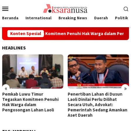
Loncat
Menu
ke
Mobile
konten
Beranda
International
Breaking News
Daerah
Politik
wu Timur Tegaskan Komitmen Penuhi Hak Warga dalam Pengoson
Konten Spesial
HEADLINES
«
»
Pemkab Luwu Timur
Penertiban Lahan di Dusun
Tegaskan Komitmen Penuhi
Laoli Dinilai Perlu Dilihat
Hak Warga dalam
Secara Utuh, Advokat:
Pengosongan Lahan Laoli
Pemerintah Sedang Amankan
Aset Daerah