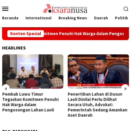
Loncat
Menu
ke
Mobile
konten
Beranda
International
Breaking News
Daerah
Politik
imur Tegaskan Komitmen Penuhi Hak Warga dalam Pengosongan
Konten Spesial
HEADLINES
«
»
Pemkab Luwu Timur
Penertiban Lahan di Dusun
Tegaskan Komitmen Penuhi
Laoli Dinilai Perlu Dilihat
Hak Warga dalam
Secara Utuh, Advokat:
Pengosongan Lahan Laoli
Pemerintah Sedang Amankan
Aset Daerah