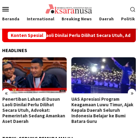
Loncat
Menu
ke
Mobile
konten
Beranda
International
Breaking News
Daerah
Politik
an Lahan di Dusun Laoli Dinilai Perlu Dilihat Secara Utuh, Advo
Konten Spesial
HEADLINES
«
»
Penertiban Lahan di Dusun
UAS Apresiasi Program
Laoli Dinilai Perlu Dilihat
Keagamaan Luwu Timur, Ajak
Secara Utuh, Advokat:
Kepala Daerah Seluruh
Pemerintah Sedang Amankan
Indonesia Belajar ke Bumi
Aset Daerah
Batara Guru