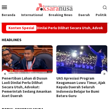
Loncat
Menu
ke
Mobile
konten
Beranda
International
Breaking News
Daerah
Politik
ahan di Dusun Laoli Dinilai Perlu Dilihat Secara Utuh, Advokat:
Konten Spesial
HEADLINES
«
»
Penertiban Lahan di Dusun
UAS Apresiasi Program
Laoli Dinilai Perlu Dilihat
Keagamaan Luwu Timur, Ajak
Secara Utuh, Advokat:
Kepala Daerah Seluruh
Pemerintah Sedang Amankan
Indonesia Belajar ke Bumi
Aset Daerah
Batara Guru