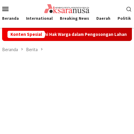
Loncat
Menu
ke
Mobile
konten
Beranda
International
Breaking News
Daerah
Politik
mitmen Penuhi Hak Warga dalam Pengosongan Lahan Laoli
Konten Spesial
Beranda
Berita