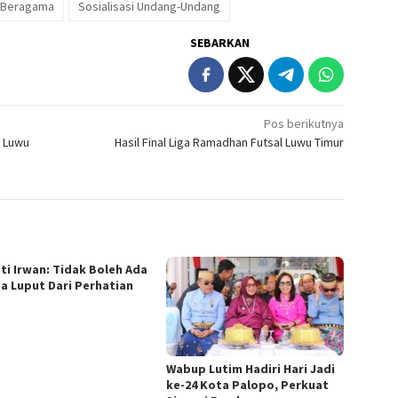
t Beragama
Sosialisasi Undang-Undang
SEBARKAN
Pos berikutnya
I Luwu
Hasil Final Liga Ramadhan Futsal Luwu Timur
ti Irwan: Tidak Boleh Ada
a Luput Dari Perhatian
Wabup Lutim Hadiri Hari Jadi
ke-24 Kota Palopo, Perkuat