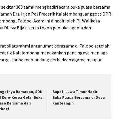
 – sekitar 300 tamu menghadiri acara buka puasa bersama
diaman Drs. Irjen Pol Frederik Kalalembang, anggota DPR
Lembang, Palopo. Acara ini dihadiri oleh Pj. Walikota
wu Dhevy Bijak, serta tokoh pemuka agama dan
at silaturahmi antar umat beragama di Palopo setelah
l Frederik Kalalembang menekankan pentingnya menjaga
 warga, tanpa memandang perbedaan agama maupun
ngatnya Ramadan, SDN
Bupati Luwu Timur Hadiri
4 Kore-Korea Gelar Buka
Buka Puasa Bersama di Desa
asa Bersama dan
Ranteangin
rbagi