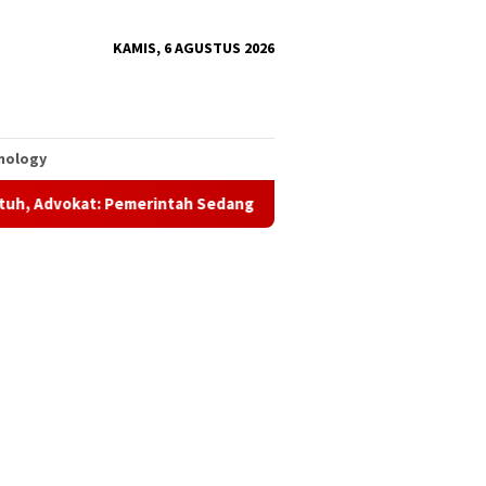
KAMIS, 6 AGUSTUS 2026
nology
intah Sedang Amankan Aset Daerah
UAS Apresiasi Program 