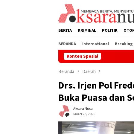
Loncat
ke
konten
BERITA
KRIMINAL
POLITIK
OTO
BERANDA
International
Breaking
Konten Spesial
Penertiban Lahan di
Beranda
Daerah
Drs. Irjen Pol Fre
Buka Puasa dan So
Aksara Nusa
Maret 25, 2025