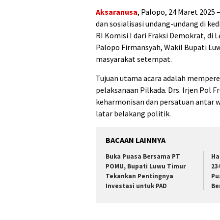
Aksaranusa
, Palopo, 24 Maret 2025
dan sosialisasi undang-undang di ke
RI Komisi I dari Fraksi Demokrat, di 
Palopo Firmansyah, Wakil Bupati Lu
masyarakat setempat.
Tujuan utama acara adalah memperer
pelaksanaan Pilkada. Drs. Irjen Po
keharmonisan dan persatuan antar
latar belakang politik.
BACAAN LAINNYA
Buka Puasa Bersama PT
Ha
POMU, Bupati Luwu Timur
23
Tekankan Pentingnya
Pu
Investasi untuk PAD
Be