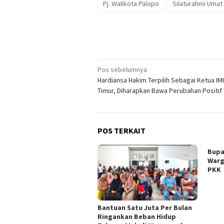
Pj. Walikota Palopo
Silaturahmi Uma
Navigasi
Pos sebelumnya
Hardiansa Hakim Terpilih Sebagai Ketua IM
pos
Timur, Diharapkan Bawa Perubahan Positif
POS TERKAIT
Bupa
Warg
PKK
Bantuan Satu Juta Per Bulan
Ringankan Beban Hidup