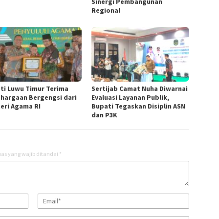
Sinergi Pembangunan
Regional
ti Luwu Timur Terima
Sertijab Camat Nuha Diwarnai
hargaan Bergengsi dari
Evaluasi Layanan Publik,
eri Agama RI
Bupati Tegaskan Disiplin ASN
dan P3K
as yang wajib ditandai
*