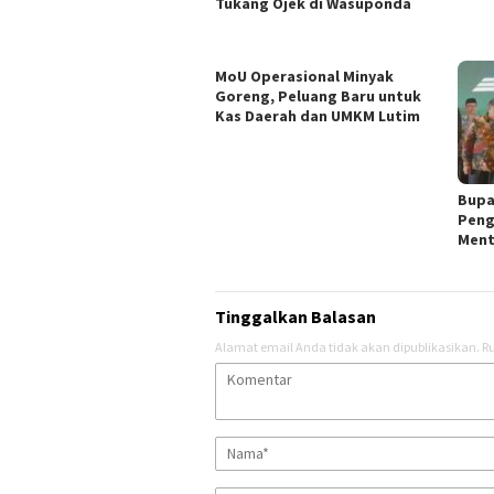
Tukang Ojek di Wasuponda
MoU Operasional Minyak
Goreng, Peluang Baru untuk
Kas Daerah dan UMKM Lutim ‎
Bupa
Peng
Ment
Tinggalkan Balasan
Alamat email Anda tidak akan dipublikasikan.
Ru