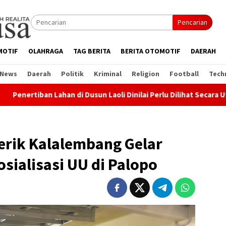
Pencarian
MOTIF
OLAHRAGA
TAG BERITA
BERITA OTOMOTIF
DAERAH
 News
Daerah
Politik
Kriminal
Religion
Football
Tech
 Dusun Laoli Dinilai Perlu Dilihat Secara Utuh, Advokat: Pemer
derik Kalalembang Gelar
sialisasi UU di Palopo