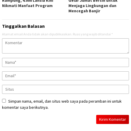
Rampung, 4.000 Lansia Kini
Gelar Jumat Bersih untuk
Nikmati Manfaat Program
Menjaga Lingkungan dan
Mencegah Banjir
Tinggalkan Balasan
Alamat email Anda tidak akan dipublikasikan.
Ruas yang wajib ditandai
*
Simpan nama, email, dan situs web saya pada peramban ini untuk
komentar saya berikutnya.