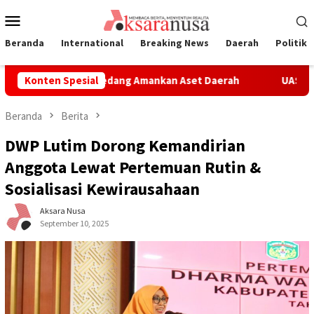
Loncat
Menu
ke
Mobile
konten
Beranda
International
Breaking News
Daerah
Politik
 Pemerintah Sedang Amankan Aset Daerah
Konten Spesial
UAS Apresiasi Pr
Beranda
Berita
DWP Lutim Dorong Kemandirian
Anggota Lewat Pertemuan Rutin &
Sosialisasi Kewirausahaan
Aksara Nusa
September 10, 2025