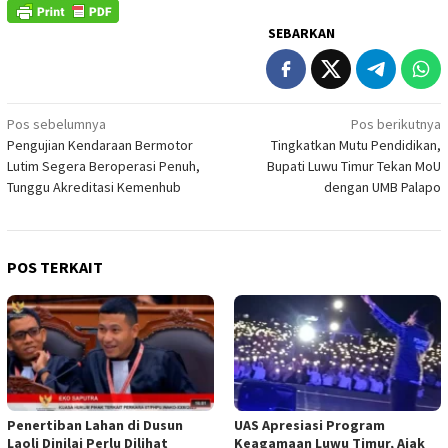
SEBARKAN
Navigasi
Pos sebelumnya
Pos berikutnya
Pengujian Kendaraan Bermotor
Tingkatkan Mutu Pendidikan,
pos
Lutim Segera Beroperasi Penuh,
Bupati Luwu Timur Tekan MoU
Tunggu Akreditasi Kemenhub
dengan UMB Palapo
POS TERKAIT
Penertiban Lahan di Dusun
UAS Apresiasi Program
Laoli Dinilai Perlu Dilihat
Keagamaan Luwu Timur, Ajak