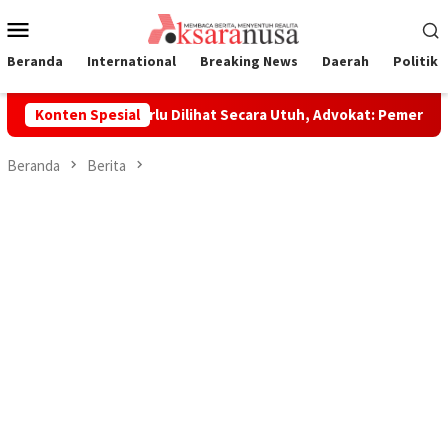
Loncat
Menu
ke
Mobile
konten
Beranda
International
Breaking News
Daerah
Politik
aoli Dinilai Perlu Dilihat Secara Utuh, Advokat: Pemerintah Se
Konten Spesial
Beranda
Berita