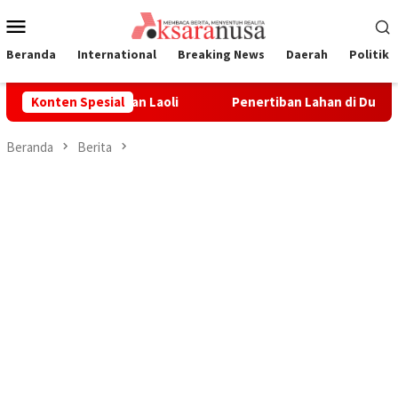
Loncat
Menu
ke
Mobile
konten
Beranda
International
Breaking News
Daerah
Politik
ongan Lahan Laoli
Konten Spesial
Penertiban Lahan di Dusun Laoli Dini
Beranda
Berita