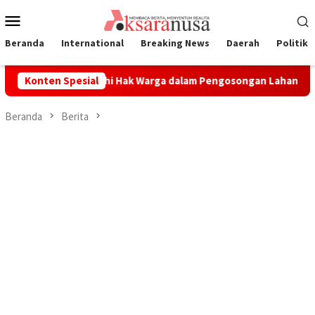
Loncat
Menu
ke
Mobile
konten
Beranda
International
Breaking News
Daerah
Politik
mitmen Penuhi Hak Warga dalam Pengosongan Lahan Laoli
Konten Spesial
Beranda
Berita