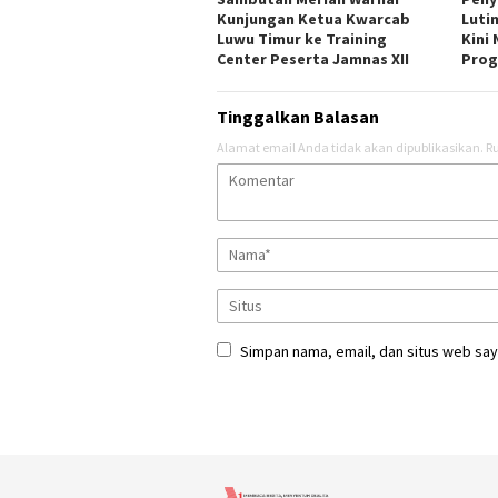
Kunjungan Ketua Kwarcab
Luti
Luwu Timur ke Training
Kini
Center Peserta Jamnas XII
Pro
Tinggalkan Balasan
Alamat email Anda tidak akan dipublikasikan.
Ru
Simpan nama, email, dan situs web say