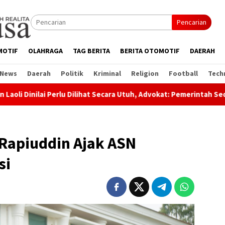
Pencarian
MOTIF
OLAHRAGA
TAG BERITA
BERITA OTOMOTIF
DAERAH
 News
Daerah
Politik
Kriminal
Religion
Football
Tech
Perlu Dilihat Secara Utuh, Advokat: Pemerintah Sedang Amankan A
 Rapiuddin Ajak ASN
si