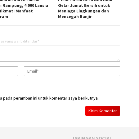
m Rampung, 4.000 Lansia
Gelar Jumat Bersih untuk
 Nikmati Manfaat
Menjaga Lingkungan dan
gram
Mencegah Banjir
as yang wajib ditandai
*
a pada peramban ini untuk komentar saya berikutnya.
JARINGAN SOCIAL