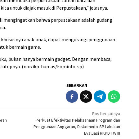
ta akan membuka perpustakaan taman baca dan
ita untuk diajak masuk di Perpustakaan,” jelasnya.
ali mengingatkan bahwa perpustakaan adalah gudang
ia.
, khususnya anak-anak, dapat mengurangi penggunaan
ntuk bermain game.
ku, bukan hanya bermain gadget. Dengan membaca,
” tutupnya. (nor/ikp-humas/kominfo-sp)
SEBARKAN
Pos berikutnya
eran
Perkuat Efektivitas Pelaksanaan Program dan
Penggunaan Anggaran, Diskominfo-SP Lakukan
Evaluasi RKPD TW III