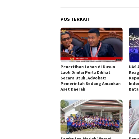
POS TERKAIT
Penertiban Lahan di Dusun
UAS 
Laoli Dinilai Perlu Dilihat
Keag
Secara Utuh, Advokat:
Kepa
Pemerintah Sedang Amankan
Indo
Aset Daerah
Bata
Sambutan Meriah Warnai
Peny