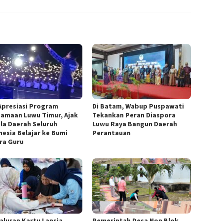
Apresiasi Program
Di Batam, Wabup Puspawati
amaan Luwu Timur, Ajak
Tekankan Peran Diaspora
la Daerah Seluruh
Luwu Raya Bangun Daerah
nesia Belajar ke Bumi
Perantauan
ra Guru
aluran Kartu Lansia
Pemerintah Desa Non Blok