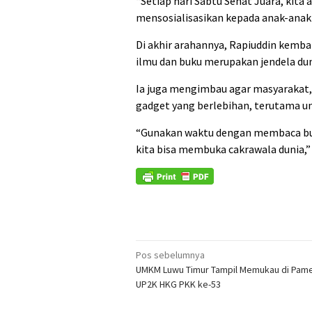
“Setiap hari Sabtu Sehat Juara, ki
mensosialisasikan kepada anak-anak k
Di akhir arahannya, Rapiuddin kemb
ilmu dan buku merupakan jendela dun
Ia juga mengimbau agar masyarakat
gadget yang berlebihan, terutama u
“Gunakan waktu dengan membaca bu
kita bisa membuka cakrawala dunia,
Navigasi
Pos sebelumnya
UMKM Luwu Timur Tampil Memukau di Pam
pos
UP2K HKG PKK ke-53