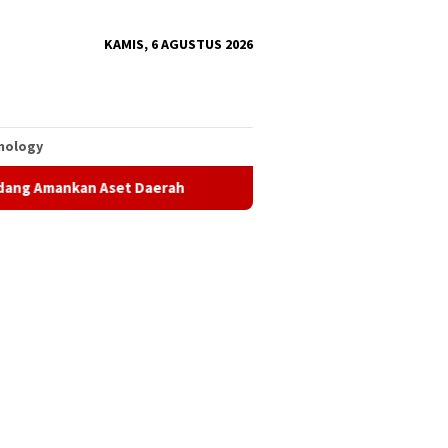
KAMIS, 6 AGUSTUS 2026
nology
set Daerah
UAS Apresiasi Program Keagamaan Luwu Timur,