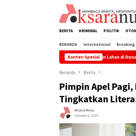
Loncat
ke
konten
BERITA
KRIMINAL
POLITIK
OTO
BERANDA
International
Breaking
Penertiban Lahan di Dusun Laoli Dinilai 
Konten Spesial
Beranda
Berita
Pimpin Apel Pagi,
Tingkatkan Litera
Aksara Nusa
Oktober 6, 2025