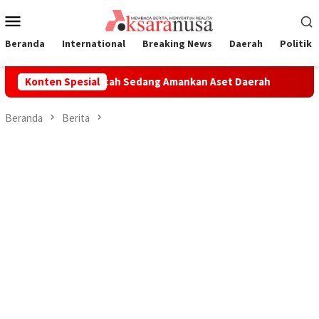
Loncat
Menu
ke
Mobile
konten
Beranda
International
Breaking News
Daerah
Politik
vokat: Pemerintah Sedang Amankan Aset Daerah
Konten Spesial
UAS Apresi
Beranda
Berita