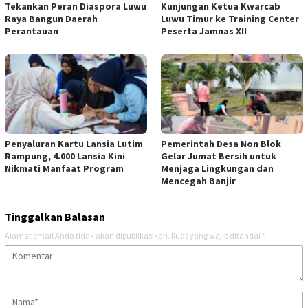
Tekankan Peran Diaspora Luwu
Kunjungan Ketua Kwarcab
Raya Bangun Daerah
Luwu Timur ke Training Center
Perantauan
Peserta Jamnas XII
Penyaluran Kartu Lansia Lutim
Pemerintah Desa Non Blok
Rampung, 4.000 Lansia Kini
Gelar Jumat Bersih untuk
Nikmati Manfaat Program
Menjaga Lingkungan dan
Mencegah Banjir
Tinggalkan Balasan
Alamat email Anda tidak akan dipublikasikan.
Ruas yang wajib ditandai
*