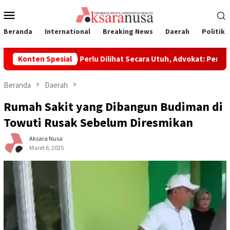
Loncat
Menu
ke
Mobile
konten
Beranda
International
Breaking News
Daerah
Politik
n Laoli Dinilai Perlu Dilihat Secara Utuh, Advokat: Pemerintah 
Konten Spesial
Beranda
Daerah
Rumah Sakit yang Dibangun Budiman di
Towuti Rusak Sebelum Diresmikan
Aksara Nusa
Maret 6, 2025