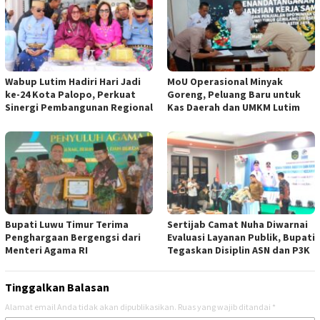
Wabup Lutim Hadiri Hari Jadi
MoU Operasional Minyak
ke-24 Kota Palopo, Perkuat
Goreng, Peluang Baru untuk
Sinergi Pembangunan Regional
Kas Daerah dan UMKM Lutim ‎
Bupati Luwu Timur Terima
Sertijab Camat Nuha Diwarnai
Penghargaan Bergengsi dari
Evaluasi Layanan Publik, Bupati
Menteri Agama RI
Tegaskan Disiplin ASN dan P3K
Tinggalkan Balasan
Alamat email Anda tidak akan dipublikasikan.
Ruas yang wajib ditandai
*