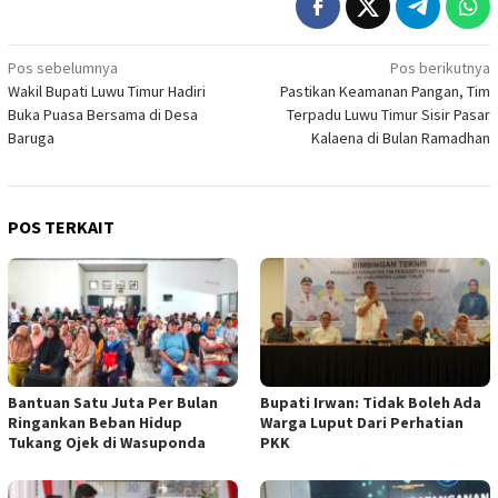
Navigasi
Pos sebelumnya
Pos berikutnya
Wakil Bupati Luwu Timur Hadiri
Pastikan Keamanan Pangan, Tim
pos
Buka Puasa Bersama di Desa
Terpadu Luwu Timur Sisir Pasar
Baruga
Kalaena di Bulan Ramadhan
POS TERKAIT
Bantuan Satu Juta Per Bulan
Bupati Irwan: Tidak Boleh Ada
Ringankan Beban Hidup
Warga Luput Dari Perhatian
Tukang Ojek di Wasuponda
PKK