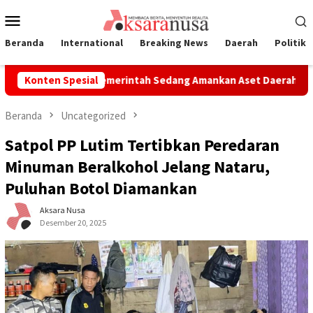
Loncat
Menu
ke
Mobile
konten
Beranda
International
Breaking News
Daerah
Politik
tuh, Advokat: Pemerintah Sedang Amankan Aset Daerah
Konten Spesial
UAS
Beranda
Uncategorized
Satpol PP Lutim Tertibkan Peredaran
Minuman Beralkohol Jelang Nataru,
Puluhan Botol Diamankan
Aksara Nusa
Desember 20, 2025