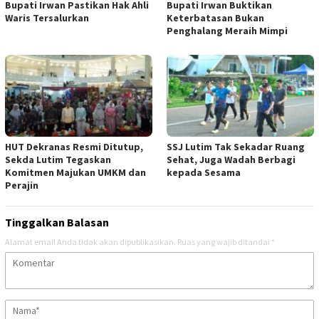
Bupati Irwan Pastikan Hak Ahli
Bupati Irwan Buktikan
Waris Tersalurkan
Keterbatasan Bukan
Penghalang Meraih Mimpi
HUT Dekranas Resmi Ditutup,
SSJ Lutim Tak Sekadar Ruang
Sekda Lutim Tegaskan
Sehat, Juga Wadah Berbagi
Komitmen Majukan UMKM dan
kepada Sesama
Perajin
Tinggalkan Balasan
Alamat email Anda tidak akan dipublikasikan.
Ruas yang wajib ditandai
*