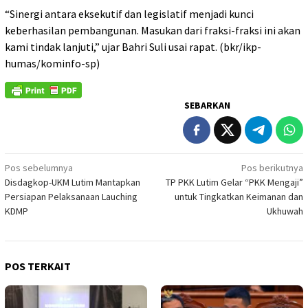
“Sinergi antara eksekutif dan legislatif menjadi kunci
keberhasilan pembangunan. Masukan dari fraksi-fraksi ini akan
kami tindak lanjuti,” ujar Bahri Suli usai rapat. (bkr/ikp-
humas/kominfo-sp)
SEBARKAN
Navigasi
Pos sebelumnya
Pos berikutnya
Disdagkop-UKM Lutim Mantapkan
TP PKK Lutim Gelar “PKK Mengaji”
pos
Persiapan Pelaksanaan Lauching
untuk Tingkatkan Keimanan dan
KDMP
Ukhuwah
POS TERKAIT