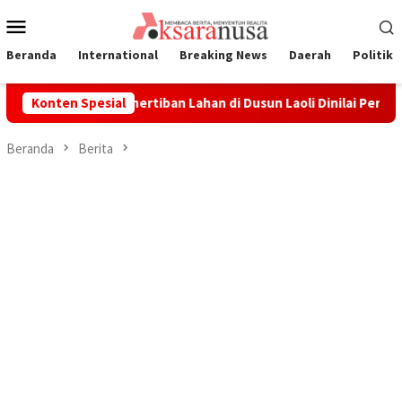
Loncat
Menu
ke
Mobile
konten
Beranda
International
Breaking News
Daerah
Politik
i
Konten Spesial
Penertiban Lahan di Dusun Laoli Dinilai Perlu Dilihat
Beranda
Berita