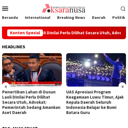
Loncat
Menu
ke
Mobile
konten
Beranda
International
Breaking News
Daerah
Politik
 Lahan di Dusun Laoli Dinilai Perlu Dilihat Secara Utuh, Advoka
Konten Spesial
HEADLINES
«
»
Penertiban Lahan di Dusun
UAS Apresiasi Program
Laoli Dinilai Perlu Dilihat
Keagamaan Luwu Timur, Ajak
Secara Utuh, Advokat:
Kepala Daerah Seluruh
Pemerintah Sedang Amankan
Indonesia Belajar ke Bumi
Aset Daerah
Batara Guru