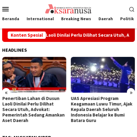
Loncat
Menu
ke
Mobile
konten
Beranda
International
Breaking News
Daerah
Politik
ban Lahan di Dusun Laoli Dinilai Perlu Dilihat Secara Utuh, Adv
Konten Spesial
HEADLINES
«
»
Penertiban Lahan di Dusun
UAS Apresiasi Program
Laoli Dinilai Perlu Dilihat
Keagamaan Luwu Timur, Ajak
Secara Utuh, Advokat:
Kepala Daerah Seluruh
Pemerintah Sedang Amankan
Indonesia Belajar ke Bumi
Aset Daerah
Batara Guru