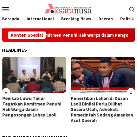
Loncat
Menu
ke
Mobile
konten
Beranda
International
Breaking News
Daerah
Politik
Timur Tegaskan Komitmen Penuhi Hak Warga dalam Pengosongan
Konten Spesial
HEADLINES
«
»
Pemkab Luwu Timur
Penertiban Lahan di Dusun
Tegaskan Komitmen Penuhi
Laoli Dinilai Perlu Dilihat
Hak Warga dalam
Secara Utuh, Advokat:
Pengosongan Lahan Laoli
Pemerintah Sedang Amankan
Aset Daerah