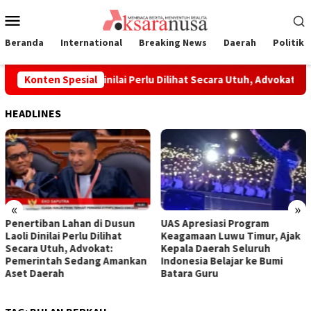
Loncat
Menu
ke
Mobile
konten
Beranda
International
Breaking News
Daerah
Politik
an di Dusun Laoli Dinilai Perlu Dilihat Secara Utuh, Advokat: 
Konten Spesial
HEADLINES
«
»
Penertiban Lahan di Dusun
UAS Apresiasi Program
Laoli Dinilai Perlu Dilihat
Keagamaan Luwu Timur, Ajak
Secara Utuh, Advokat:
Kepala Daerah Seluruh
Pemerintah Sedang Amankan
Indonesia Belajar ke Bumi
Aset Daerah
Batara Guru