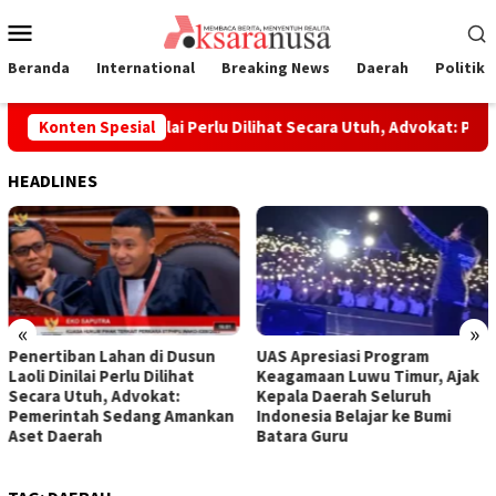
Loncat
Menu
ke
Mobile
konten
Beranda
International
Breaking News
Daerah
Politik
 di Dusun Laoli Dinilai Perlu Dilihat Secara Utuh, Advokat: Pe
Konten Spesial
HEADLINES
«
»
usun
UAS Apresiasi Program
Di Batam, Wabup Pusp
at
Keagamaan Luwu Timur, Ajak
Tekankan Peran Diasp
Kepala Daerah Seluruh
Luwu Raya Bangun Da
mankan
Indonesia Belajar ke Bumi
Perantauan
Batara Guru