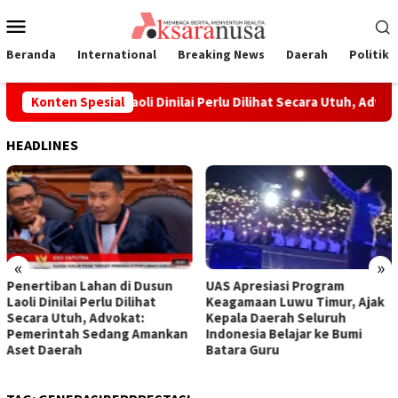
Loncat
Menu
ke
Mobile
konten
Beranda
International
Breaking News
Daerah
Politik
n Lahan di Dusun Laoli Dinilai Perlu Dilihat Secara Utuh, Advo
Konten Spesial
HEADLINES
«
»
Penertiban Lahan di Dusun
UAS Apresiasi Program
Laoli Dinilai Perlu Dilihat
Keagamaan Luwu Timur, Ajak
Secara Utuh, Advokat:
Kepala Daerah Seluruh
Pemerintah Sedang Amankan
Indonesia Belajar ke Bumi
Aset Daerah
Batara Guru