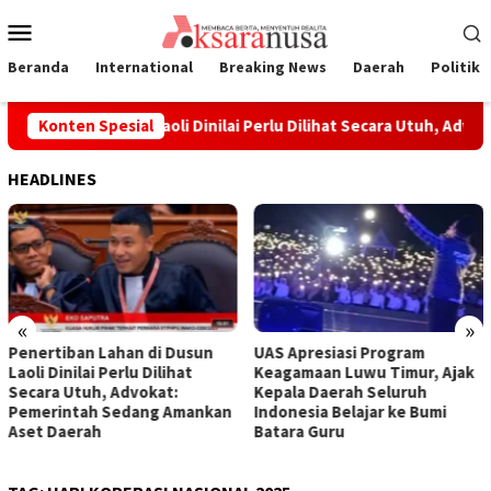
Loncat
Menu
ke
Mobile
konten
Beranda
International
Breaking News
Daerah
Politik
n Lahan di Dusun Laoli Dinilai Perlu Dilihat Secara Utuh, Advo
Konten Spesial
HEADLINES
«
»
Penertiban Lahan di Dusun
UAS Apresiasi Program
Laoli Dinilai Perlu Dilihat
Keagamaan Luwu Timur, Ajak
Secara Utuh, Advokat:
Kepala Daerah Seluruh
Pemerintah Sedang Amankan
Indonesia Belajar ke Bumi
Aset Daerah
Batara Guru