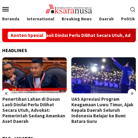
Loncat
Menu
ke
Mobile
konten
Beranda
International
Breaking News
Daerah
Politik
an Lahan di Dusun Laoli Dinilai Perlu Dilihat Secara Utuh, Adv
Konten Spesial
HEADLINES
«
»
Penertiban Lahan di Dusun
UAS Apresiasi Program
Laoli Dinilai Perlu Dilihat
Keagamaan Luwu Timur, Ajak
Secara Utuh, Advokat:
Kepala Daerah Seluruh
Pemerintah Sedang Amankan
Indonesia Belajar ke Bumi
Aset Daerah
Batara Guru