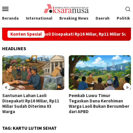
Loncat
Menu
ke
Mobile
konten
Beranda
International
Breaking News
Daerah
Politik
Santunan Lahan Laoli Disepakati Rp16 Miliar, Rp11 Miliar Sudah
Konten Spesial
HEADLINES
«
»
Santunan Lahan Laoli
Pemkab Luwu Timur
Disepakati Rp16 Miliar, Rp11
Tegaskan Dana Kerohiman
Miliar Sudah Diterima 83
Warga Laoli Bukan Bersumber
Warga
dari APBD
TAG:
KARTU LUTIM SEHAT