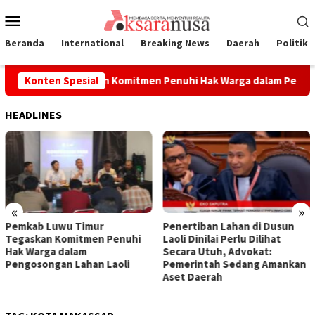
Loncat
Menu
ke
Mobile
konten
Beranda
International
Breaking News
Daerah
Politik
wu Timur Tegaskan Komitmen Penuhi Hak Warga dalam Pengoso
Konten Spesial
HEADLINES
«
»
Pemkab Luwu Timur
Penertiban Lahan di Dusun
Tegaskan Komitmen Penuhi
Laoli Dinilai Perlu Dilihat
Hak Warga dalam
Secara Utuh, Advokat:
Pengosongan Lahan Laoli
Pemerintah Sedang Amankan
Aset Daerah