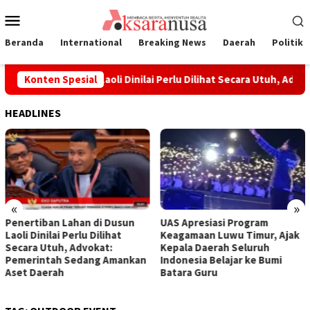
Loncat
Menu
ke
Mobile
konten
Beranda
International
Breaking News
Daerah
Politik
an Lahan di Dusun Laoli Dinilai Perlu Dilihat Secara Utuh, Adv
Konten Spesial
HEADLINES
«
»
Penertiban Lahan di Dusun
UAS Apresiasi Program
Laoli Dinilai Perlu Dilihat
Keagamaan Luwu Timur, Ajak
Secara Utuh, Advokat:
Kepala Daerah Seluruh
Pemerintah Sedang Amankan
Indonesia Belajar ke Bumi
Aset Daerah
Batara Guru