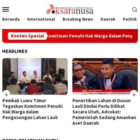
Loncat
Menu
ke
Mobile
konten
Beranda
International
Breaking News
Daerah
Politik
u Timur Tegaskan Komitmen Penuhi Hak Warga dalam Pengosong
Konten Spesial
HEADLINES
«
»
Pemkab Luwu Timur
Penertiban Lahan di Dusun
Tegaskan Komitmen Penuhi
Laoli Dinilai Perlu Dilihat
Hak Warga dalam
Secara Utuh, Advokat:
Pengosongan Lahan Laoli
Pemerintah Sedang Amankan
Aset Daerah