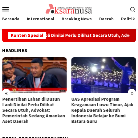
Loncat
Menu
ke
Mobile
konten
Beranda
International
Breaking News
Daerah
Politik
 Lahan di Dusun Laoli Dinilai Perlu Dilihat Secara Utuh, Advok
Konten Spesial
HEADLINES
«
»
Penertiban Lahan di Dusun
UAS Apresiasi Program
Laoli Dinilai Perlu Dilihat
Keagamaan Luwu Timur, Ajak
Secara Utuh, Advokat:
Kepala Daerah Seluruh
Pemerintah Sedang Amankan
Indonesia Belajar ke Bumi
Aset Daerah
Batara Guru