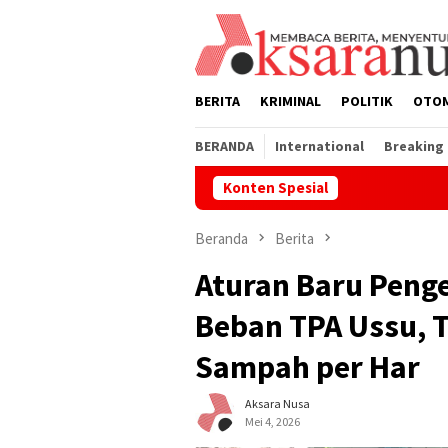
Loncat
ke
konten
BERITA
KRIMINAL
POLITIK
OTO
BERANDA
International
Breaking
Konten Spesial
Pemkab Lu
Beranda
Berita
Aturan Baru Peng
Beban TPA Ussu, 
Sampah per Har
Aksara Nusa
Mei 4, 2026