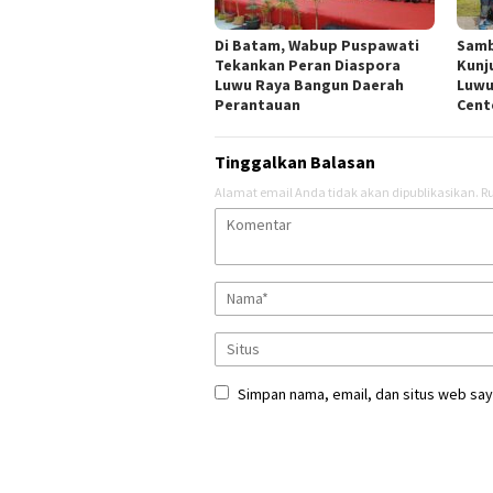
Di Batam, Wabup Puspawati
Samb
Tekankan Peran Diaspora
Kunj
Luwu Raya Bangun Daerah
Luwu
Perantauan
Cent
Tinggalkan Balasan
Alamat email Anda tidak akan dipublikasikan.
Ru
Simpan nama, email, dan situs web say