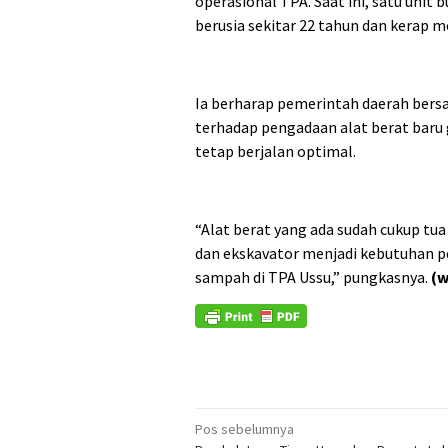
operasional TPA. Saat ini, satu unit 
berusia sekitar 22 tahun dan kerap 
Ia berharap pemerintah daerah ber
terhadap pengadaan alat berat bar
tetap berjalan optimal.
“Alat berat yang ada sudah cukup tu
dan ekskavator menjadi kebutuhan 
sampah di TPA Ussu,” pungkasnya.
(w
Navigasi
Pos sebelumnya