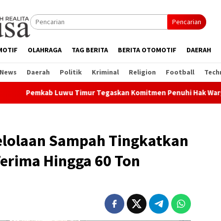
Pencarian
MOTIF
OLAHRAGA
TAG BERITA
BERITA OTOMOTIF
DAERAH
 News
Daerah
Politik
Kriminal
Religion
Football
Tech
wu Timur Tegaskan Komitmen Penuhi Hak Warga dalam Pengoson
elolaan Sampah Tingkatkan
Terima Hingga 60 Ton