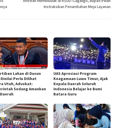
os
Antrean Membludak di RSUD I Lagaligo, Bupati Irwan
apnya
Instruksikan Penambahan Meja Layanan
rtiban Lahan di Dusun
UAS Apresiasi Program
 Dinilai Perlu Dilihat
Keagamaan Luwu Timur, Ajak
ra Utuh, Advokat:
Kepala Daerah Seluruh
rintah Sedang Amankan
Indonesia Belajar ke Bumi
 Daerah
Batara Guru