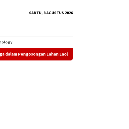
SABTU, 8 AGUSTUS 2026
nology
gan Lahan Laoli
Penertiban Lahan di Dusun Laoli Dinila