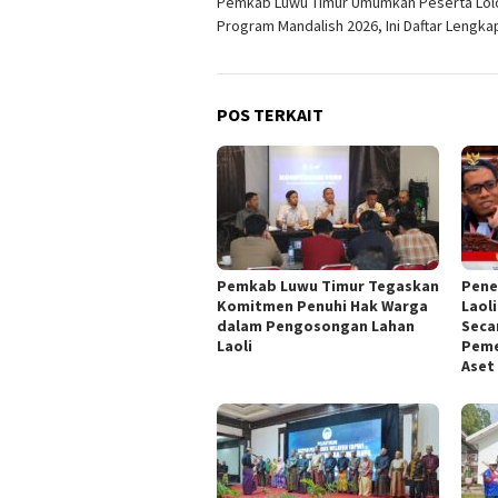
Pemkab Luwu Timur Umumkan Peserta Lol
pos
Program Mandalish 2026, Ini Daftar Lengk
POS TERKAIT
Pemkab Luwu Timur Tegaskan
Pene
Komitmen Penuhi Hak Warga
Laoli
dalam Pengosongan Lahan
Seca
Laoli
Peme
Aset