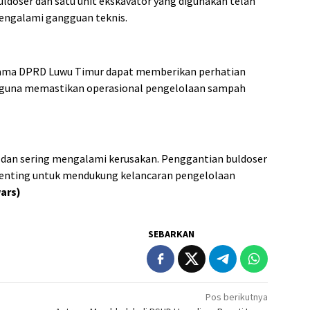
buldoser dan satu unit ekskavator yang digunakan telah
mengalami gangguan teknis.
sama DPRD Luwu Timur dapat memberikan perhatian
u guna memastikan operasional pengelolaan sampah
a dan sering mengalami kerusakan. Penggantian buldoser
penting untuk mendukung kelancaran pengelolaan
ars)
SEBARKAN
Pos berikutnya