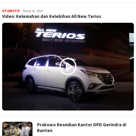
OTOMOTIF
merekamindonesia1@gmail.com
Maret 16, 2019
Video: Kelemahan dan Kelebihan All New Terios
Prabowo Resmikan Kantor DPD Gerindra di
Banten