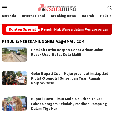
Loncat
Menu
ke
Mobile
konten
Beranda
International
Breaking News
Daerah
Politik
skan Komitmen Penuhi Hak Warga dalam Pengosongan Lahan Lao
Konten Spesial
PENULIS:
MEREKAMINDONESIA1@GMAIL.COM
Pemkab Lutim Respon Cepat Aduan Jalan
Rusak Ussu-Batas Kota Malili
‎Gelar Bupati Cup II Kejurprov, Lutim siap Jadi
Kiblat Otomotif Sulsel dan Tuan Rumah
Porprov 2030
Bupati Luwu Timur Mulai Salurkan 16.253
Paket Seragam Sekolah, Pastikan Rampung
Dalam Tiga Hari ‎