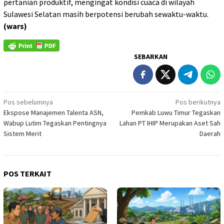
pertanian produktif, mengingat kondisi cuaca di wilayah
Sulawesi Selatan masih berpotensi berubah sewaktu-waktu.
(wars)
SEBARKAN
Navigasi
Pos sebelumnya
Pos berikutnya
Ekspose Manajemen Talenta ASN,
Pemkab Luwu Timur Tegaskan
pos
Wabup Lutim Tegaskan Pentingnya
Lahan PT IHIP Merupakan Aset Sah
Sistem Merit
Daerah
POS TERKAIT