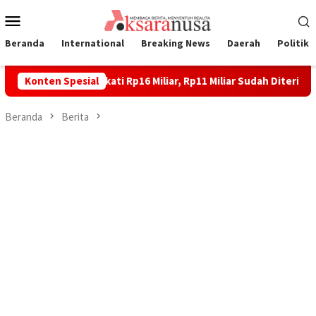
Loncat
Menu
ke
Mobile
konten
Beranda
International
Breaking News
Daerah
Politik
n Laoli Disepakati Rp16 Miliar, Rp11 Miliar Sudah Diterima 83 War
Konten Spesial
Beranda
Berita