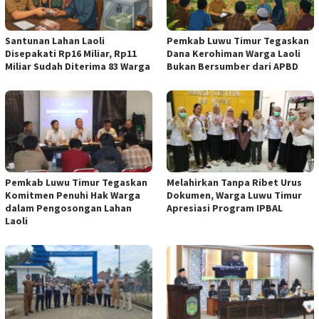
Santunan Lahan Laoli
Pemkab Luwu Timur Tegaskan
Disepakati Rp16 Miliar, Rp11
Dana Kerohiman Warga Laoli
Miliar Sudah Diterima 83 Warga
Bukan Bersumber dari APBD
Pemkab Luwu Timur Tegaskan
Melahirkan Tanpa Ribet Urus
Komitmen Penuhi Hak Warga
Dokumen, Warga Luwu Timur
dalam Pengosongan Lahan
Apresiasi Program IPBAL
Laoli