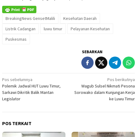
BreakingNews GensetMalili
Kesehatan Daerah
Listrik Cadangan
luwu timur
Pelayanan Kesehatan
Puskesmas
SEBARKAN
Navigasi
Pos sebelumnya
Pos berikutnya
Polemik Jadwal HUT Luwu Timur,
Wagub Sulsel Nikmati Pesona
pos
Sarkawi Dikritik Balik Mantan
Sorowako dalam Kunjungan Kerja
Legislator
ke Luwu Timur
POS TERKAIT