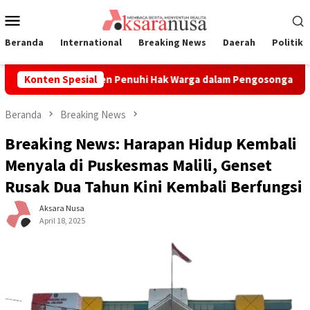
Loncat
Menu
ke
Mobile
konten
Beranda
International
Breaking News
Daerah
Politik
skan Komitmen Penuhi Hak Warga dalam Pengosongan Lahan La
Konten Spesial
Beranda
Breaking News
Breaking News: Harapan Hidup Kembali
Menyala di Puskesmas Malili, Genset
Rusak Dua Tahun Kini Kembali Berfungsi
Aksara Nusa
April 18, 2025