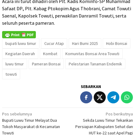
Acara ini turut dihadiri oleh Plt. Kadis Kominfo-SP Muhammad
Safaat DP., Plt. Kabag Ptokopim Agus Thobrani, Camat Towuti
Saenal, Kapolsek Towuti, perwakilan Danramil Towuti, serta
seluruh peserta pameran.
bupati luwu timur
Cucur Atap
Hari Bumi 2025
Hobi Bonsai
Kegiatan Daerah
Kombat
Komunitas Bonsai Area Towuti
luwu timur
Pameran Bonsai
Pelestarian Tanaman Endemik
towuti
SEBARKAN
Navigasi
Pos sebelumnya
Pos berikutnya
Bupati Luwu Timur Melayat Dua
Sekda Luwu Timur Tekankan
pos
Tokoh Masyarakat di Kecamatan
Persiapan Kabupaten Sehat dan
Towuti
HUT ke-22 saat Apel Pagi