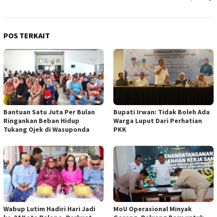
POS TERKAIT
Bantuan Satu Juta Per Bulan
Bupati Irwan: Tidak Boleh Ada
Ringankan Beban Hidup
Warga Luput Dari Perhatian
Tukang Ojek di Wasuponda
PKK
Wabup Lutim Hadiri Hari Jadi
MoU Operasional Minyak