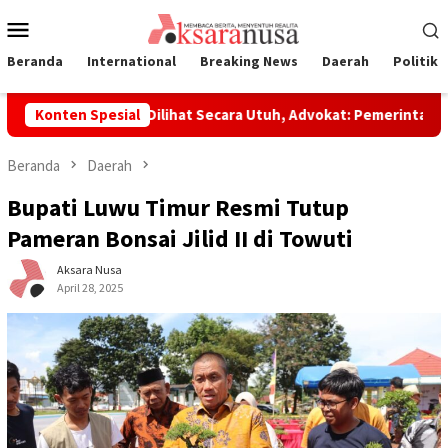
Loncat
Menu
ke
Mobile
konten
Beranda
International
Breaking News
Daerah
Politik
inilai Perlu Dilihat Secara Utuh, Advokat: Pemerintah Sedang A
Konten Spesial
Beranda
Daerah
Bupati Luwu Timur Resmi Tutup
Pameran Bonsai Jilid II di Towuti
Aksara Nusa
April 28, 2025