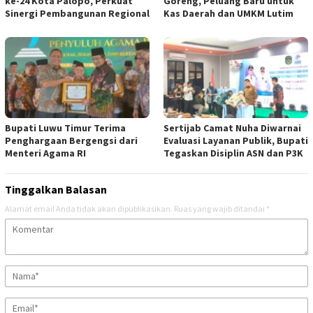
ke-24 Kota Palopo, Perkuat
Goreng, Peluang Baru untuk
Sinergi Pembangunan Regional
Kas Daerah dan UMKM Lutim ‎
Bupati Luwu Timur Terima
Sertijab Camat Nuha Diwarnai
Penghargaan Bergengsi dari
Evaluasi Layanan Publik, Bupati
Menteri Agama RI
Tegaskan Disiplin ASN dan P3K
Tinggalkan Balasan
Alamat email Anda tidak akan dipublikasikan.
Ruas yang wajib ditandai
*