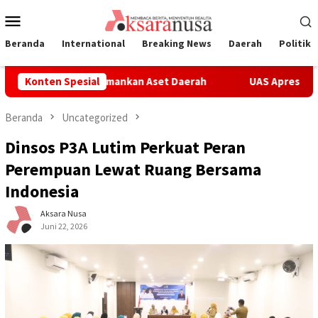
Loncat
Menu
ke
Mobile
konten
Beranda
International
Breaking News
Daerah
Politik
ntah Sedang Amankan Aset Daerah
Konten Spesial
UAS Apresiasi Program K
Beranda
Uncategorized
‎Dinsos P3A Lutim Perkuat Peran
Perempuan Lewat Ruang Bersama
Indonesia
Aksara Nusa
Juni 22, 2026