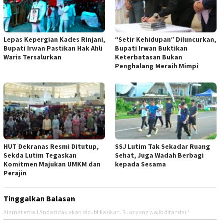
Lepas Kepergian Kades Rinjani,
“Setir Kehidupan” Diluncurkan,
Bupati Irwan Pastikan Hak Ahli
Bupati Irwan Buktikan
Waris Tersalurkan
Keterbatasan Bukan
Penghalang Meraih Mimpi
HUT Dekranas Resmi Ditutup,
SSJ Lutim Tak Sekadar Ruang
Sekda Lutim Tegaskan
Sehat, Juga Wadah Berbagi
Komitmen Majukan UMKM dan
kepada Sesama
Perajin
Tinggalkan Balasan
Alamat email Anda tidak akan dipublikasikan.
Ruas yang wajib ditandai
*