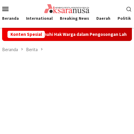
Loncat
Menu
ke
Mobile
konten
Beranda
International
Breaking News
Daerah
Politik
mitmen Penuhi Hak Warga dalam Pengosongan Lahan Laoli
Konten Spesial
Beranda
Berita