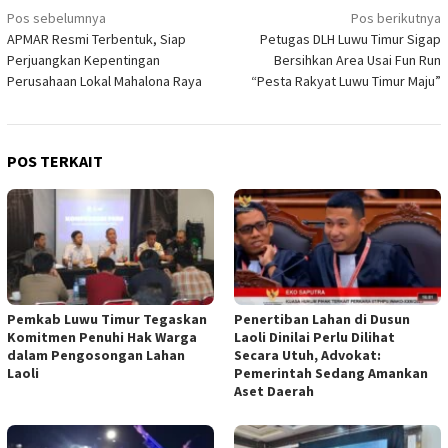
Navigasi
Pos sebelumnya
Pos berikutnya
APMAR Resmi Terbentuk, Siap
Petugas DLH Luwu Timur Sigap
pos
Perjuangkan Kepentingan
Bersihkan Area Usai Fun Run
Perusahaan Lokal Mahalona Raya
“Pesta Rakyat Luwu Timur Maju”
POS TERKAIT
Pemkab Luwu Timur Tegaskan
Penertiban Lahan di Dusun
Komitmen Penuhi Hak Warga
Laoli Dinilai Perlu Dilihat
dalam Pengosongan Lahan
Secara Utuh, Advokat:
Laoli
Pemerintah Sedang Amankan
Aset Daerah