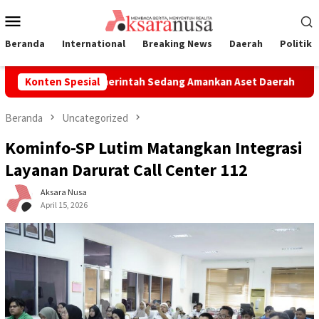
Loncat
Menu
ke
Mobile
konten
Beranda
International
Breaking News
Daerah
Politik
h, Advokat: Pemerintah Sedang Amankan Aset Daerah
Konten Spesial
UAS A
Beranda
Uncategorized
Kominfo-SP Lutim Matangkan Integrasi
Layanan Darurat Call Center 112
Aksara Nusa
April 15, 2026