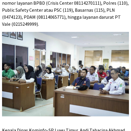
nomor layanan BPBD (Crisis Center 08114270111), Polres (110),
Public Safety Center atau PSC (119), Basarnas (115), PLN
(0474123), PDAM (08114065771), hingga layanan darurat PT
Vale (0215249999).
‎Kepala Dinas Kominfo-SP Luwu Timur, Andi Tabacina Akhmad,