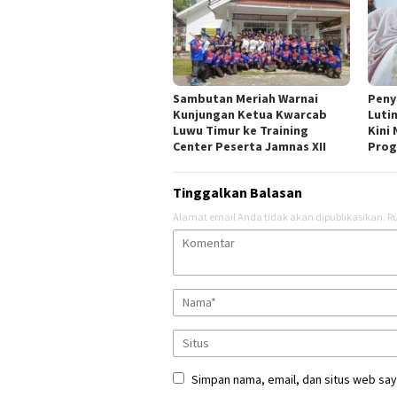
Sambutan Meriah Warnai
Peny
Kunjungan Ketua Kwarcab
Luti
Luwu Timur ke Training
Kini
Center Peserta Jamnas XII
Pro
Tinggalkan Balasan
Alamat email Anda tidak akan dipublikasikan.
Ru
Simpan nama, email, dan situs web say