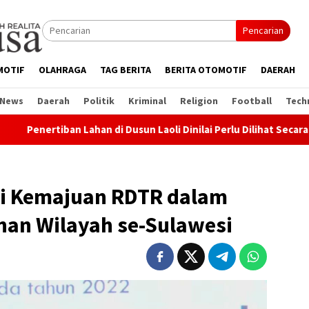
Pencarian
MOTIF
OLAHRAGA
TAG BERITA
BERITA OTOMOTIF
DAERAH
 News
Daerah
Politik
Kriminal
Religion
Football
Tech
ahan di Dusun Laoli Dinilai Perlu Dilihat Secara Utuh, Advokat:
i Kemajuan RDTR dalam
an Wilayah se-Sulawesi