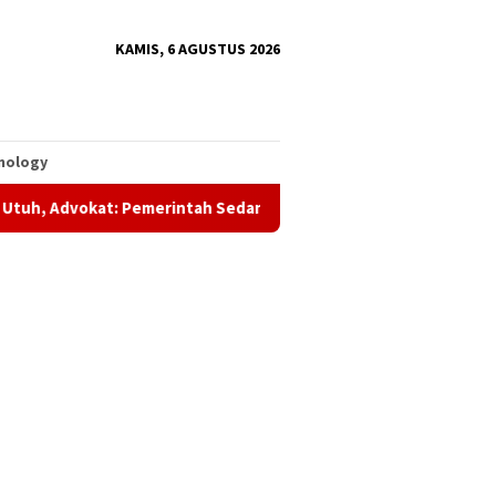
KAMIS, 6 AGUSTUS 2026
nology
 Pemerintah Sedang Amankan Aset Daerah
UAS Apresiasi Pr