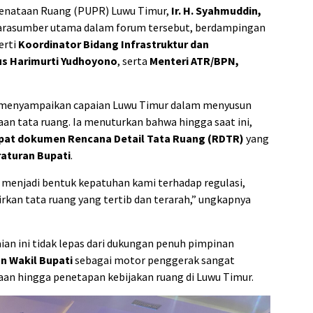
enataan Ruang (PUPR) Luwu Timur,
Ir. H. Syahmuddin,
 narasumber utama dalam forum tersebut, berdampingan
erti
Koordinator Bidang Infrastruktur dan
s Harimurti Yudhoyono
, serta
Menteri ATR/BPN,
 menyampaikan capaian Luwu Timur dalam menyusun
 tata ruang. Ia menuturkan bahwa hingga saat ini,
at dokumen Rencana Detail Tata Ruang (RDTR)
yang
aturan Bupati
.
 menjadi bentuk kepatuhan kami terhadap regulasi,
kan tata ruang yang tertib dan terarah,” ungkapnya
n ini tidak lepas dari dukungan penuh pimpinan
n Wakil Bupati
sebagai motor penggerak sangat
n hingga penetapan kebijakan ruang di Luwu Timur.