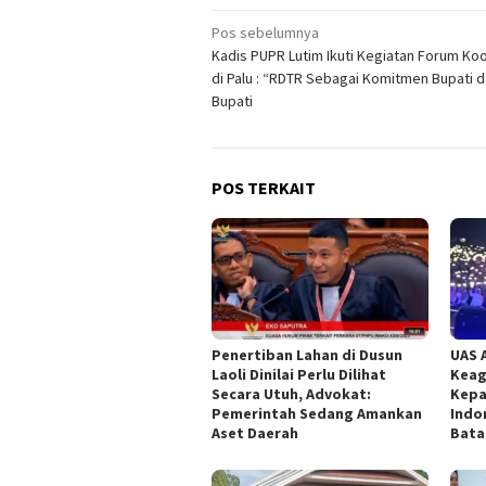
Navigasi
Pos sebelumnya
Kadis PUPR Lutim Ikuti Kegiatan Forum Koo
pos
di Palu : “RDTR Sebagai Komitmen Bupati d
Bupati
POS TERKAIT
Penertiban Lahan di Dusun
UAS 
Laoli Dinilai Perlu Dilihat
Keag
Secara Utuh, Advokat:
Kepa
Pemerintah Sedang Amankan
Indo
Aset Daerah
Bata