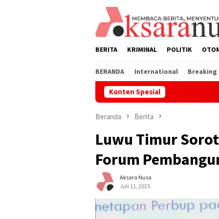
Loncat
ke
konten
BERITA
KRIMINAL
POLITIK
OTO
BERANDA
International
Breaking
Konten Spesial
Penertiban L
Beranda
Berita
Luwu Timur Sorot
Forum Pembangun
Aksara Nusa
Juli 11, 2025