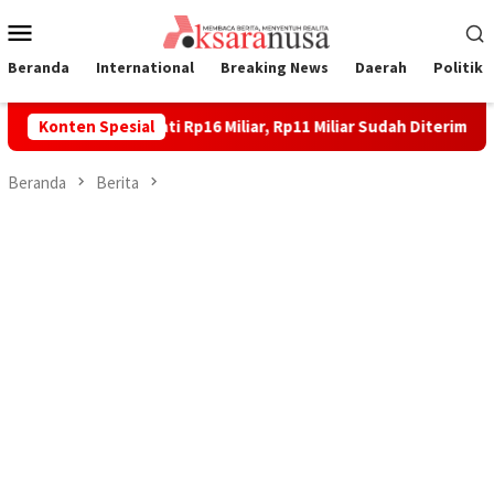
Loncat
Menu
ke
Mobile
konten
Beranda
International
Breaking News
Daerah
Politik
aoli Disepakati Rp16 Miliar, Rp11 Miliar Sudah Diterima 83 Warga
Konten Spesial
Beranda
Berita