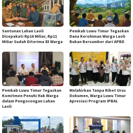
Santunan Lahan Laoli
Pemkab Luwu Timur Tegaskan
Disepakati Rp16 Miliar, Rp11
Dana Kerohiman Warga Laoli
Miliar Sudah Diterima 83 Warga
Bukan Bersumber dari APBD
Pemkab Luwu Timur Tegaskan
Melahirkan Tanpa Ribet Urus
Komitmen Penuhi Hak Warga
Dokumen, Warga Luwu Timur
dalam Pengosongan Lahan
Apresiasi Program IPBAL
Laoli