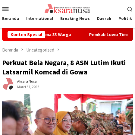
Loncat
Menu
ke
Mobile
konten
Beranda
International
Breaking News
Daerah
Politik
r Sudah Diterima 83 Warga
Konten Spesial
Pemkab Luwu Timur Tegaskan D
Beranda
Uncategorized
Perkuat Bela Negara, 8 ASN Lutim Ikuti
Latsarmil Komcad di Gowa
Aksara Nusa
Maret 31, 2026