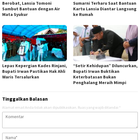
Berobat, Lansia Tomoni
Sumarni Terharu Saat Bantuan
Sambut Bantuan dengan Air
Kartu Lansia Diantar Langsung
Mata Syukur
ke Rumah
Lepas Kepergian Kades Rinjani,
“Setir Kehidupan” Diluncurkan,
Bupati Irwan Pastikan Hak Ahli
Bupati Irwan Buktikan
Waris Tersalurkan
Keterbatasan Bukan
Penghalang Meraih Mimpi
Tinggalkan Balasan
Alamat email Anda tidak akan dipublikasikan.
Ruas yang wajib ditandai
*